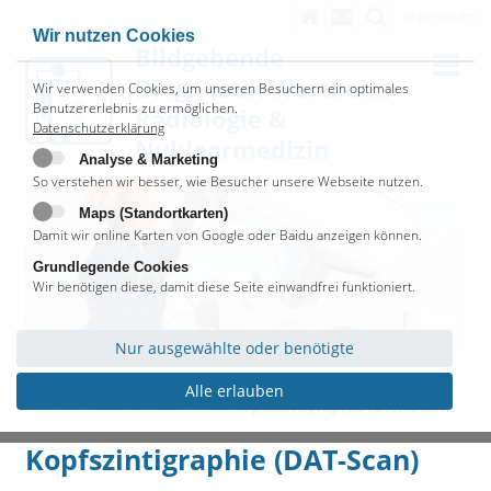
Impressum
Wir nutzen Cookies
Bildgebende
Diagnostik Wertheim
Wir verwenden Cookies, um unseren Besuchern ein optimales
Benutzererlebnis zu ermöglichen.
Radiologie &
Datenschutzerklärung
Nuklearmedizin
Analyse & Marketing
So verstehen wir besser, wie Besucher unsere Webseite nutzen.
Maps (Standortkarten)
Damit wir online Karten von Google oder Baidu anzeigen können.
Grundlegende Cookies
Wir benötigen diese, damit diese Seite einwandfrei funktioniert.
Nur ausgewählte oder benötigte
Alle erlauben
Startseite
Nuklearmedizin
Kopfszintigraphie (DAT-Scan)
Kopfszintigraphie (DAT-Scan)